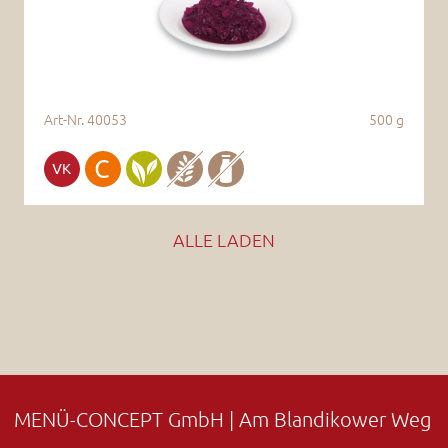
Art-Nr.
40053
500 g
ALLE LADEN
MENÜ-CONCEPT GmbH | Am Blandikower Weg